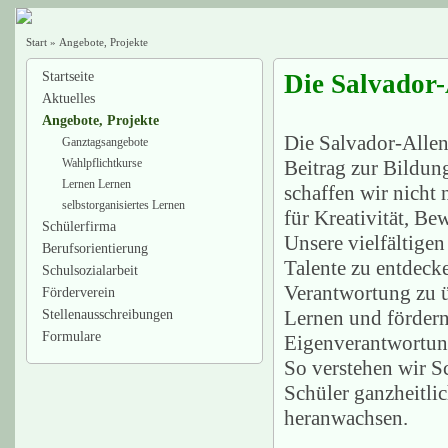
Start
»
Angebote, Projekte
Startseite
Die Salvador-
Aktuelles
Angebote, Projekte
Die Salvador-Allend
Ganztagsangebote
Wahlpflichtkurse
Beitrag zur Bildun
Lernen Lernen
schaffen wir nicht
selbstorganisiertes Lernen
für Kreativität, B
Schülerfirma
Unsere vielfältige
Berufsorientierung
Talente zu entdecke
Schulsozialarbeit
Verantwortung zu 
Förderverein
Lernen und fördern
Stellenausschreibungen
Formulare
Eigenverantwortun
So verstehen wir S
Schüler ganzheitlic
heranwachsen.